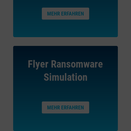
Entwicklung und Verbesserung der Angebote
Verwendung reduzierter Daten zur Auswahl von Inhalten
MEHR ERFAHREN
Besondere Features:
Verwendung genauer Standortdaten
Endgeräteeigenschaften zur Identifikation aktiv abfragen
Flyer Ransomware
Simulation
MEHR ERFAHREN