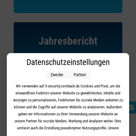
Jahresbericht
des BSI
Datenschutzeinstellungen
Zwecke
Partner
Wir verwenden auf it-security.comback.de Cookies und Pixel, um die
MEHR ERFAHREN
einwandfreie Funktion unserer Website zu gewährleisten, Inhalte und
Your content goes here. Edit or remove this text inline or in
Anzeigen zu personalisieren, Funktionen für soziale Medien anbieten zu
the module Content settings. You can also style every
können und die Zugriffe auf unserer Website zu analysieren. Außerdem
aspect of this content in the module Design settings and
geben wir Informationen zu Ihrer Verwendung unserer Website an
even apply custom CSS to this text in the module
unsere Partner für soziale Medien, Werbung und Analysen weiter. Dies
Advanced settings.
umfasst auch die Erstellung pseudonymer Nutzungsprofile. Unsere
Partner (Google Advertising Products) führen diese Informationen